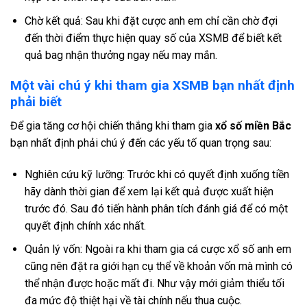
Chờ kết quả: Sau khi đặt cược anh em chỉ cần chờ đợi
đến thời điểm thực hiện quay số của XSMB để biết kết
quả bag nhận thưởng ngay nếu may mắn.
Một vài chú ý khi tham gia XSMB bạn nhất định
phải biết
Để gia tăng cơ hội chiến thắng khi tham gia
xổ số miền Bắc
bạn nhất định phải chú ý đến các yếu tố quan trọng sau:
Nghiên cứu kỹ lưỡng: Trước khi có quyết định xuống tiền
hãy dành thời gian để xem lại kết quả được xuất hiện
trước đó. Sau đó tiến hành phân tích đánh giá để có một
quyết định chính xác nhất.
Quản lý vốn: Ngoài ra khi tham gia cá cược xổ số anh em
cũng nên đặt ra giới hạn cụ thể về khoản vốn mà mình có
thể nhận được hoặc mất đi. Như vậy mới giảm thiểu tối
đa mức độ thiệt hại về tài chính nếu thua cuộc.