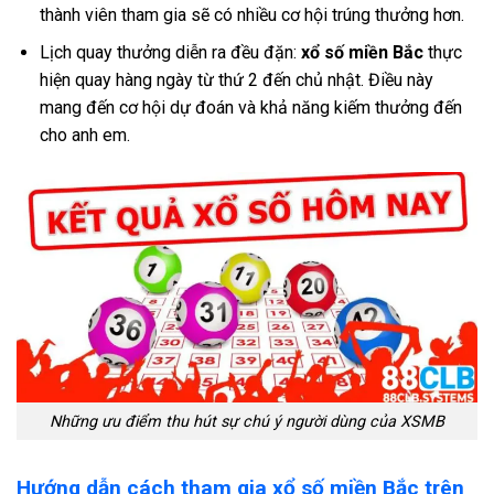
thành viên tham gia sẽ có nhiều cơ hội trúng thưởng hơn.
Lịch quay thưởng diễn ra đều đặn:
x
ổ số miền Bắc
thực
hiện quay hàng ngày từ thứ 2 đến chủ nhật. Điều này
mang đến cơ hội dự đoán và khả năng kiếm thưởng đến
cho anh em.
Những ưu điểm thu hút sự chú ý người dùng của XSMB
Hướng dẫn cách tham gia xổ số miền Bắc trên