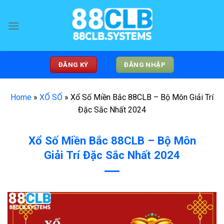
Skip
to
content
ĐĂNG KÝ
ĐĂNG NHẬP
Home
»
XỔ SỐ
»
Xổ Số Miền Bắc 88CLB – Bộ Môn Giải Trí
Đặc Sắc Nhất 2024
Xổ Số Miền Bắc 88CLB – Bộ Môn
Giải Trí Đặc Sắc Nhất 2024