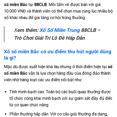
số miền Bắc
tại
88CLB
. Mỗi tấm vé được bán với giá
10.000 VNĐ và thành viên có thể chọn mua cùng lúc nhiều bộ
số khác nhau để gia tăng cơ hội trúng thưởng.
X
em thêm:
Xổ Số Miền Trung
88CLB –
Trò Chơi Giải Trí Lô Đề Hấp Dẫn
Xổ số miền Bắc có ưu điểm thu hút người dùng
là gì?
Mặc dù được xuất hiện khá lâu nhưng ở thời điểm hiện tại
xổ
số miền Bắc
vẫn là lựa chọn hàng đầu của đông đảo thành
viên nhờ hàng loạt các ưu điểm nổi bật như:
Tính minh bạch cao: Toàn bộ các buổi quay thưởng được
tổ chức công khai minh bạch với sự giám sát đầy đủ đến
từ cơ quan chức năng.
Phần thưởng hấp dẫn: Với cơ cấu giải thưởng đa dạng,