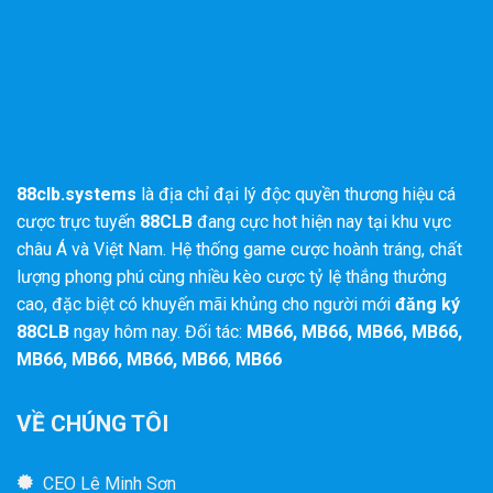
Kèo
Cược
Cuốn
Hút
88clb.systems
là địa chỉ đại lý độc quyền thương hiệu cá
cược trực tuyến
88CLB
đang cực hot hiện nay tại khu vực
châu Á và Việt Nam. Hệ thống game cược hoành tráng, chất
lượng phong phú cùng nhiều kèo cược tỷ lệ thắng thưởng
cao, đặc biệt có khuyến mãi khủng cho người mới
đăng ký
88CLB
ngay hôm nay.
Đối tác:
MB66
,
MB66
,
MB66
,
MB66
,
MB66
,
MB66
,
MB66
,
MB66
,
MB66
VỀ CHÚNG TÔI
CEO Lê Minh Sơn