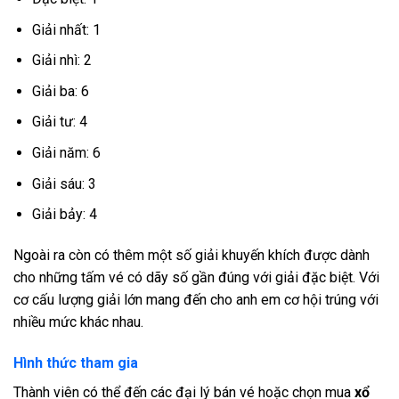
Giải nhất: 1
Giải nhì: 2
Giải ba: 6
Giải tư: 4
Giải năm: 6
Giải sáu: 3
Giải bảy: 4
Ngoài ra còn có thêm một số giải khuyến khích được dành
cho những tấm vé có dãy số gần đúng với giải đặc biệt. Với
cơ cấu lượng giải lớn mang đến cho anh em cơ hội trúng với
nhiều mức khác nhau.
Hình thức tham gia
Thành viên có thể đến các đại lý bán vé hoặc chọn mua
xổ