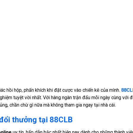
c hồi hộp, phấn khích khi đặt cược vào chiến kê của mình.
88CL
ghiệm tuyệt vời nhất. Với hàng ngàn trận đấu mỗi ngày cùng với 
hủng, chần chừ gì nữa mà không tham gia ngay tại nhà cái.
e đổi thưởng tại 88CLB
online
uy tín, hấp dẫn bậc nhất hiện nay dành cho những thành viê