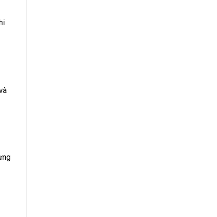
hi
 và
từng