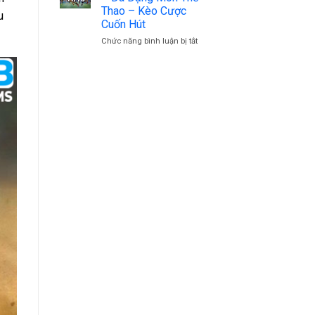
88CLB
Vui
Thao – Kèo Cược
u
–
Vẻ,
Cuốn Hút
Tham
Không
Gia
Lo
ở
Chức năng bình luận bị tắt
Cá
Lộ
Saba
Cược
Thông
Thể
Với
Tin
Thao
Tỷ
88CLB
Lệ
–
Hấp
Đa
Dẫn
Dạng
Môn
Thể
Thao
–
Kèo
Cược
Cuốn
Hút