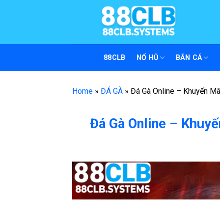
Skip
to
content
88CLB
NỔ HŨ
BẮN CÁ
Home
»
ĐÁ GÀ
»
Đá Gà Online – Khuyến M
Đá Gà Online – Khuy