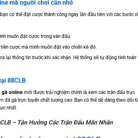
line mà người chơi cần nhớ
 bạn có thể đặt cược thành công ngay lần đầu tiên với các bước c
ình muốn đặt cược trong ván đấu.
 tiền cược mà mình muốn đặt vào chiến kê đó.
a lại thông tin trước khi xác nhận. Hệ thống sẽ tự động tính toán
tại 88CLB
 gà online
mới được trải nghiệm chính là xem các trận đấu trực
em đá gà trực tuyến chất lượng cao. Bạn có thể dễ dàng theo dõi 
ực nhất.
CLB – Tận Hưởng Các Trận Đấu Mãn Nhãn