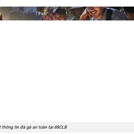
 thông tin đá gà an toàn tại 88CLB