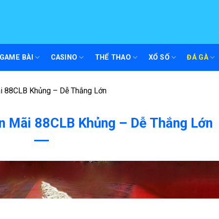
GAME BÀI
CASINO
THỂ THAO
XỔ SỐ
ĐÁ GÀ
ãi 88CLB Khủng – Dễ Thắng Lớn
ến Mãi 88CLB Khủng – Dễ Thắng Lớn