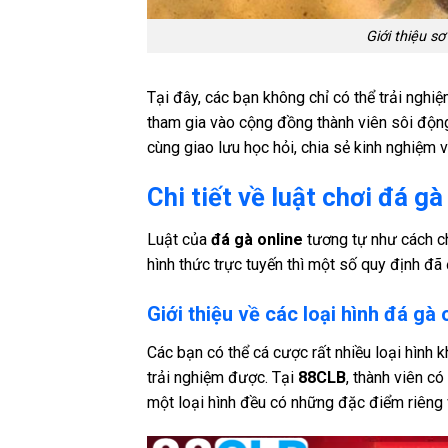
Giới thiệu s
Tại đây, các bạn không chỉ có thể trải ngh
tham gia vào cộng đồng thành viên sôi động
cùng giao lưu học hỏi, chia sẻ kinh nghiệm
Chi tiết về luật chơi đá g
Luật của
đá gà online
tương tự như cách chơ
hình thức trực tuyến thì một số quy định đã
Giới thiệu về các loại hình đá gà
Các bạn có thể cá cược rất nhiều loại hình k
trải nghiệm được. Tại
88CLB
, thành viên có
một loại hình đều có những đặc điểm riêng v