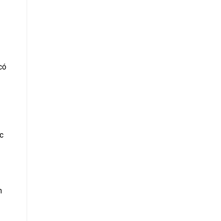
có
c
n