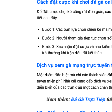
Cách đặt cược khi chơi đá gà on
Để đặt cược chọi kê cũng rất đơn giản, các
tiết sau đây:
Bước 1: Các bạn lựa chọn chiến kê mà m
Bước 2: Người tham gia tiếp tục chọn số
Bước 3: Xác nhận đặt cược và nhớ kiểm tr
trả thưởng khi trận đấu đã kết thúc.
Dịch vụ xem gà mạng trực tuyến 
Một điểm đặc biệt mà chỉ các thành viên
đá
tuyến miễn phí. Nhà cái cung cấp dịch vụ x
diễn biến của các trận đấu một cách chân th
Xem thêm:
Đá Gà Trực Tiếp
88