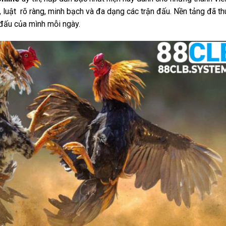
, luật rõ ràng, minh bạch và đa dạng các trận đấu. Nền tảng đã th
 đấu của mình mỗi ngày.