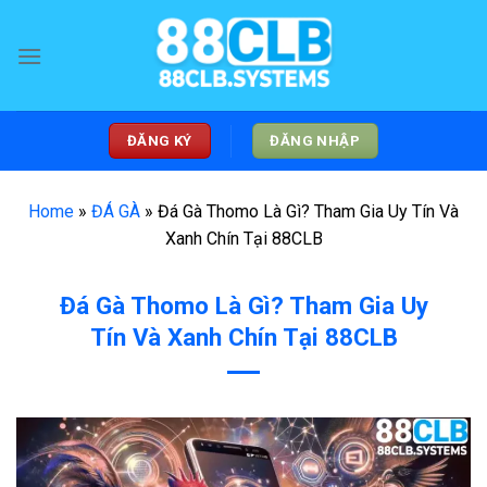
Skip
to
content
ĐĂNG KÝ
ĐĂNG NHẬP
Home
»
ĐÁ GÀ
»
Đá Gà Thomo Là Gì? Tham Gia Uy Tín Và
Xanh Chín Tại 88CLB
Đá Gà Thomo Là Gì? Tham Gia Uy
Tín Và Xanh Chín Tại 88CLB