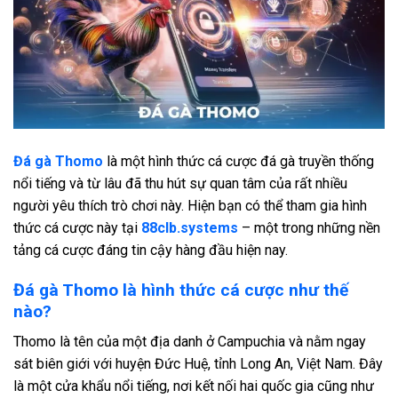
Đá gà Thomo
là một hình thức cá cược đá gà truyền thống
nổi tiếng và từ lâu đã thu hút sự quan tâm của rất nhiều
người yêu thích trò chơi này. Hiện bạn có thể tham gia hình
thức cá cược này tại
88clb.systems
– một trong những nền
tảng cá cược đáng tin cậy hàng đầu hiện nay.
Đá gà Thomo là hình thức cá cược như thế
nào?
Thomo là tên của một địa danh ở Campuchia và nằm ngay
sát biên giới với huyện Đức Huệ, tỉnh Long An, Việt Nam. Đây
là một cửa khẩu nổi tiếng, nơi kết nối hai quốc gia cũng như