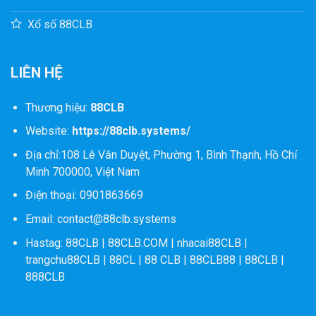
Xổ số 88CLB
LIÊN HỆ
Thương hiệu:
88CLB
Website:
https://88clb.systems/
Địa chỉ:
108 Lê Văn Duyệt, Phường 1, Bình Thạnh, Hồ Chí
Minh 700000, Việt Nam
Điện thoại:
0901863669
Email:
contact@88clb.systems
Hastag: 88CLB | 88CLB.COM | nhacai88CLB |
trangchu88CLB | 88CL | 88 CLB | 88CLB88 | 88CLB |
888CLB