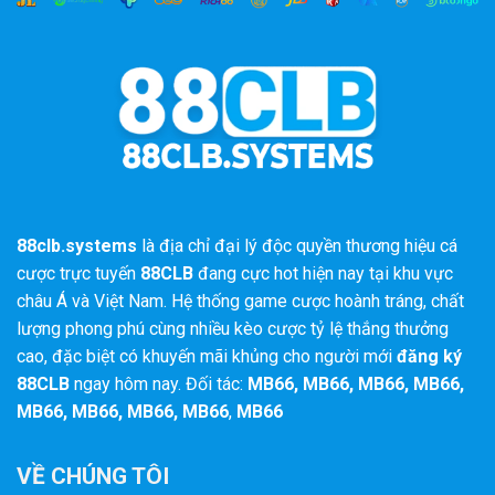
Thể
Dẫn
Thao
–
Kèo
Cược
Cuốn
Hút
88clb.systems
là địa chỉ đại lý độc quyền thương hiệu cá
cược trực tuyến
88CLB
đang cực hot hiện nay tại khu vực
châu Á và Việt Nam. Hệ thống game cược hoành tráng, chất
lượng phong phú cùng nhiều kèo cược tỷ lệ thắng thưởng
cao, đặc biệt có khuyến mãi khủng cho người mới
đăng ký
88CLB
ngay hôm nay.
Đối tác:
MB66
,
MB66
,
MB66
,
MB66
,
MB66
,
MB66
,
MB66
,
MB66
,
MB66
VỀ CHÚNG TÔI