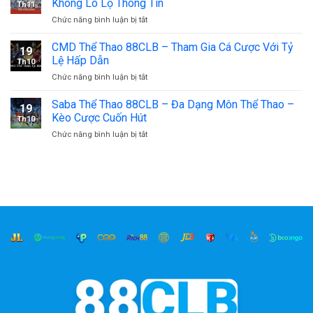
Không Lo Lộ Thông Tin
Th11
Thiệu
Biệt
ở
Chức năng bình luận bị tắt
Go8
Cho
Chính
–
Thành
Sách
CMD Thể Thao 88CLB – Tham Gia Cá Cược Với Tỷ
Nhận
Viên
19
Và
Quà
Lệ Hấp Dẫn
Mới
Th10
Bảo
Ngay
2026
ở
Chức năng bình luận bị tắt
Mật
Khi
CMD
UU88
Mời
Thể
Saba Thể Thao 88CLB – Đa Dạng Môn Thể Thao –
–
Bạn
19
Thao
Chơi
Kèo Cược Cuốn Hút
Bè
Th10
88CLB
Game
ở
Chức năng bình luận bị tắt
–
Vui
Saba
Tham
Vẻ,
Thể
Gia
Không
Thao
Cá
Lo
88CLB
Cược
Lộ
–
Với
Thông
Đa
Tỷ
Tin
Dạng
Lệ
Môn
Hấp
Thể
Dẫn
Thao
–
Kèo
Cược
Cuốn
Hút