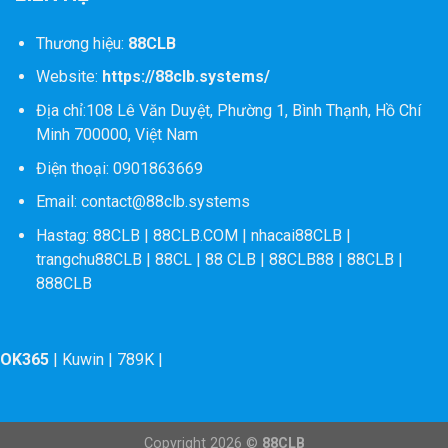
Thương hiệu:
88CLB
Website:
https://88clb.systems/
Địa chỉ:
108 Lê Văn Duyệt, Phường 1, Bình Thạnh, Hồ Chí
Minh 700000, Việt Nam
Điện thoại:
0901863669
Email:
contact@88clb.systems
Hastag: 88CLB | 88CLB.COM | nhacai88CLB |
trangchu88CLB | 88CL | 88 CLB | 88CLB88 | 88CLB |
888CLB
OK365
|
Kuwin
|
789K
|
Copyright 2026 ©
88CLB