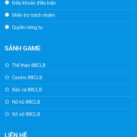
Điều khoản điều kiện
Miễn trừ trách nhiệm
Quyền riêng tư
SẢNH GAME
Thể thao 88CLB
Casino 88CLB
Bắn cá 88CLB
Nổ hũ 88CLB
Xổ số 88CLB
LIÊN HỆ