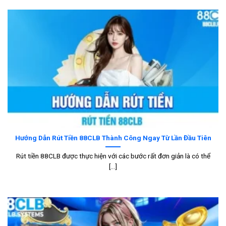
Hướng Dẫn Rút Tiền 88CLB Thành Công Ngay Từ Lần Đầu Tiên
Rút tiền 88CLB được thực hiện với các bước rất đơn giản là có thể
[...]