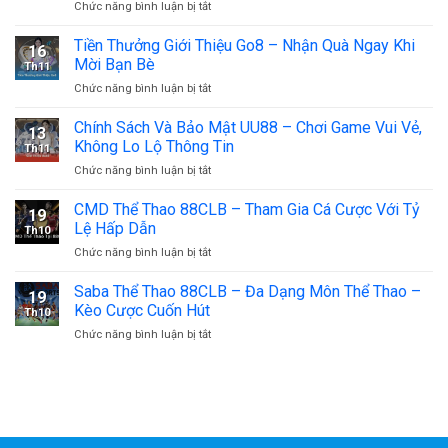
ở
Chức năng bình luận bị tắt
Khuyến
Mãi
Tiền Thưởng Giới Thiệu Go8 – Nhận Quà Ngay Khi
16
Tân
Mời Bạn Bè
Th11
Thủ
ở
Chức năng bình luận bị tắt
–
Tiền
Ưu
Thưởng
Chính Sách Và Bảo Mật UU88 – Chơi Game Vui Vẻ,
Đãi
13
Giới
Đặc
Không Lo Lộ Thông Tin
Th11
Thiệu
Biệt
ở
Chức năng bình luận bị tắt
Go8
Cho
Chính
–
Thành
Sách
CMD Thể Thao 88CLB – Tham Gia Cá Cược Với Tỷ
Nhận
Viên
19
Và
Quà
Lệ Hấp Dẫn
Mới
Th10
Bảo
Ngay
2026
ở
Chức năng bình luận bị tắt
Mật
Khi
CMD
UU88
Mời
Thể
Saba Thể Thao 88CLB – Đa Dạng Môn Thể Thao –
–
Bạn
19
Thao
Chơi
Kèo Cược Cuốn Hút
Bè
Th10
88CLB
Game
ở
Chức năng bình luận bị tắt
–
Vui
Saba
Tham
Vẻ,
Thể
Gia
Không
Thao
Cá
Lo
88CLB
Cược
Lộ
–
Với
Thông
Đa
Tỷ
Tin