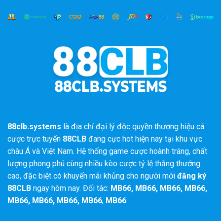
Dạng
Lệ
Môn
Hấp
Thể
Dẫn
Thao
–
Kèo
Cược
Cuốn
Hút
88clb.systems
là địa chỉ đại lý độc quyền thương hiệu cá
cược trực tuyến
88CLB
đang cực hot hiện nay tại khu vực
châu Á và Việt Nam. Hệ thống game cược hoành tráng, chất
lượng phong phú cùng nhiều kèo cược tỷ lệ thắng thưởng
cao, đặc biệt có khuyến mãi khủng cho người mới
đăng ký
88CLB
ngay hôm nay.
Đối tác:
MB66
,
MB66
,
MB66
,
MB66
,
MB66
,
MB66
,
MB66
,
MB66
,
MB66