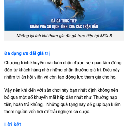
Những lợi ích khi tham gia đá gà trực tiếp tại 88CLB
Đa dạng ưu đãi giá trị
Chương trình khuyến mãi luôn nhận được sự quan tâm đông
đảo từ khách hàng nhờ những phần thưởng giá trị. Điều này
nhằm tri ân hội viên và còn tạo động lực tham gia cho họ.
Vậy nên khi đến với sân chơi này bạn nhất định không nên
bỏ qua một số khuyến mãi hấp dẫn nhất như: Thưởng nạp
tiền, hoàn trả khủng,…Những quà tặng này sẽ giúp bạn kiếm
thêm nguồn vốn hời để trải nghiệm cá cược.
Lời kết