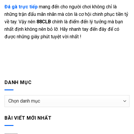
Đ
á gà trực tiếp
mang đến cho người chơi không chỉ là
những trận đấu mãn nhãn mà còn là cơ hội chinh phục tiền tỷ
về tay. Vậy nên
88CLB
chính là điểm đến lý tưởng mà bạn
nhất định không nên bỏ lỡ. Hãy nhanh tay đến đây để có
được những giây phút tuyệt vời nhất !
DANH MỤC
Danh
mục
BÀI VIẾT MỚI NHẤT