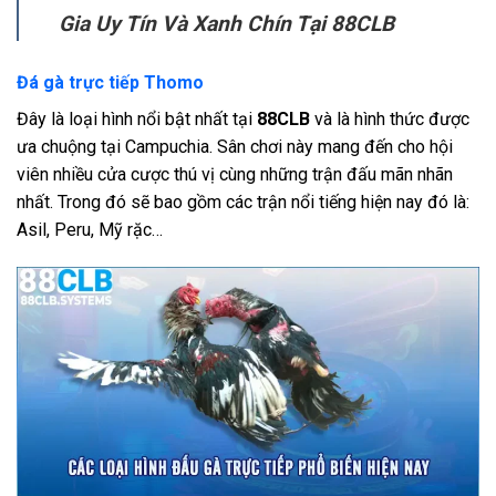
Gia Uy Tín Và Xanh Chín Tại 88CLB
Đá gà trực tiếp Thomo
Đây là loại hình nổi bật nhất tại
88CLB
và là hình thức được
ưa chuộng tại Campuchia. Sân chơi này mang đến cho hội
viên nhiều cửa cược thú vị cùng những trận đấu mãn nhãn
nhất. Trong đó sẽ bao gồm các trận nổi tiếng hiện nay đó là:
Asil, Peru, Mỹ rặc…