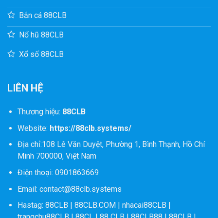
Bắn cá 88CLB
Nổ hũ 88CLB
Xổ số 88CLB
LIÊN HỆ
Thương hiệu:
88CLB
Website:
https://88clb.systems/
Địa chỉ:
108 Lê Văn Duyệt, Phường 1, Bình Thạnh, Hồ Chí
Minh 700000, Việt Nam
Điện thoại:
0901863669
Email:
contact@88clb.systems
Hastag: 88CLB | 88CLB.COM | nhacai88CLB |
trangchu88CLB | 88CL | 88 CLB | 88CLB88 | 88CLB |