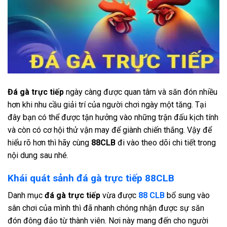
Đá gà trực tiếp
ngày càng được quan tâm và săn đón nhiều
hơn khi nhu cầu giải trí của người chơi ngày một tăng. Tại
đây bạn có thể được tận hưởng vào những trận đấu kịch tính
và còn có cơ hội thử vận may để giành chiến thắng. Vậy để
hiểu rõ hơn thì hãy cùng
88CLB
đi vào theo dõi chi tiết trong
nội dung sau nhé.
Khái quát sảnh đá gà trực tiếp 88CLB
Danh mục
đá gà trực tiếp
vừa được
88 CLB
bổ sung vào
sân chơi của mình thì đã nhanh chóng nhận được sự săn
đón đông đảo từ thành viên. Nơi này mang đến cho người