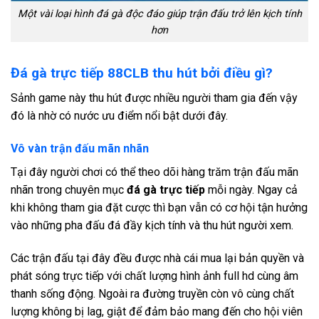
Một vài loại hình đá gà độc đáo giúp trận đấu trở lên kịch tính
hơn
Đá gà trực tiếp 88CLB thu hút bởi điều gì?
Sảnh game này thu hút được nhiều người tham gia đến vậy
đó là nhờ có nước ưu điểm nổi bật dưới đây.
Vô vàn trận đấu mãn nhãn
Tại đây người chơi có thể theo dõi hàng trăm trận đấu mãn
nhãn trong chuyên mục
đá gà trực tiếp
mỗi ngày. Ngay cả
khi không tham gia đặt cược thì bạn vẫn có cơ hội tận hưởng
vào những pha đấu đá đầy kịch tính và thu hút người xem.
Các trận đấu tại đây đều được nhà cái mua lại bản quyền và
phát sóng trực tiếp với chất lượng hình ảnh full hd cùng âm
thanh sống động. Ngoài ra đường truyền còn vô cùng chất
lượng không bị lag, giật để đảm bảo mang đến cho hội viên