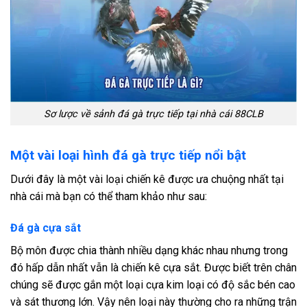
Sơ lược về sảnh đá gà trực tiếp tại nhà cái 88CLB
Một vài loại hình đá gà trực tiếp nổi bật
Dưới đây là một vài loại chiến kê được ưa chuộng nhất tại
nhà cái mà bạn có thể tham khảo như sau:
Đá gà cựa sắt
Bộ môn được chia thành nhiều dạng khác nhau nhưng trong
đó hấp dẫn nhất vẫn là chiến kê cựa sắt. Được biết trên chân
chúng sẽ được gắn một loại cựa kim loại có độ sắc bén cao
và sát thương lớn. Vậy nên loại này thường cho ra những trận