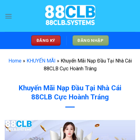
Skip
to
content
ĐĂNG KÝ
ĐĂNG NHẬP
Home
»
KHUYẾN MÃI
»
Khuyến Mãi Nạp Đầu Tại Nhà Cái
88CLB Cực Hoành Tráng
Khuyến Mãi Nạp Đầu Tại Nhà Cái
88CLB Cực Hoành Tráng