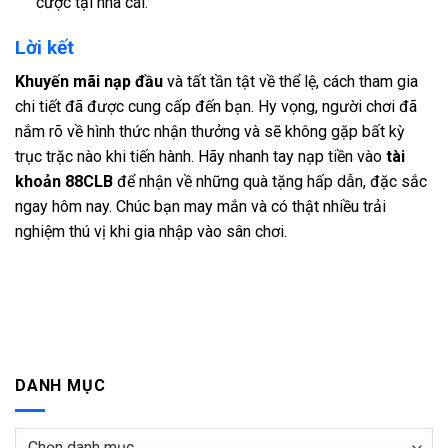
cược tại nhà cái.
Lời kết
Khuyến mãi nạp đầu
và tất tần tật về thể lệ, cách tham gia
chi tiết đã được cung cấp đến bạn. Hy vọng, người chơi đã
nắm rõ về hình thức nhận thưởng và sẽ không gặp bất kỳ
trục trặc nào khi tiến hành. Hãy nhanh tay nạp tiền vào
tài
khoản 88CLB
để nhận về những quà tặng hấp dẫn, đặc sắc
ngay hôm nay. Chúc bạn may mắn và có thật nhiều trải
nghiệm thú vị khi gia nhập vào sân chơi.
DANH MỤC
Danh