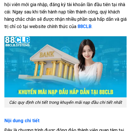
hội viên mới gia nhập, đăng ký tài khoản lần đầu tiên tại nhà
cái. Ngay sau khi tiến hành nạp tiền thành công, quý khách
hàng chắc chắn sẽ được nhận nhiều phần quà hấp dẫn và giá
trị chỉ có tại website chính thức của
88CLB
.
Các quy định chi tiết trong khuyến mãi nạp đầu chi tiết nhất
Nội dung chi tiết
Đây là chương trình được đông đảo thành viên quan tâm tại