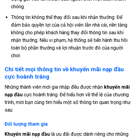
chóng.
Thông tin không thể thay đổi sau khi nhận thưởng: Để
đảm bảo quyền lợi của cả hội viên lẫn nhà cái, nền tảng
không cho phép khách hàng thay đổi thông tin sau khi
nhận thưởng. Nếu vi phạm, hệ thống sẽ tiến hành thu hồi
toàn bộ phần thưởng và lợi nhuận trước đó của người
chơi.
Chi tiết mọi thông tin về khuyến mãi nạp đầu
cực hoành tráng
Những thành viên mới gia nhập đều được nhận
khuyến mãi
nạp đầu
cực hoành tráng. Để hiểu hơn về thể lệ của chương
trình, mời bạn cùng tìm hiểu một số thông tin quan trọng như
sau:
Đối tượng tham gia
Khuyến mãi nạp đầu
là ưu đãi được dành riêng cho những