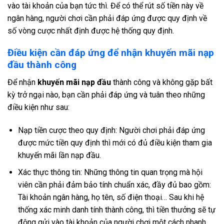
vào tài khoản của bạn tức thì. Để có thể rút số tiền này về
ngân hàng, người chơi cần phải đáp ứng được quy định về
số vòng cược nhất định được hệ thống quy định.
Điều kiện cần đáp ứng để nhận khuyến mãi nạp
đầu thành công
Để nhận
khuyến mãi nạp đầu
thành công và không gặp bất
kỳ trở ngại nào, bạn cần phải đáp ứng và tuân theo những
điều kiện như sau:
Nạp tiền cược theo quy định: Người chơi phải đáp ứng
được mức tiền quy định thì mới có đủ điều kiện tham gia
khuyến mãi lần nạp đầu.
Xác thực thông tin: Những thông tin quan trọng mà hội
viên cần phải đảm bảo tính chuẩn xác, đầy đủ bao gồm:
Tài khoản ngân hàng, họ tên, số điện thoại… Sau khi hệ
thống xác minh danh tính thành công, thì tiền thưởng sẽ tự
động gửi vào tài khoản của người chơi một cách nhanh