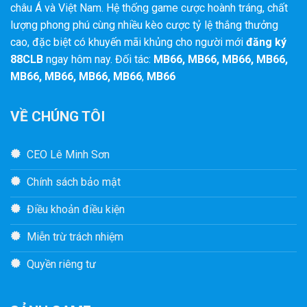
châu Á và Việt Nam. Hệ thống game cược hoành tráng, chất
lượng phong phú cùng nhiều kèo cược tỷ lệ thắng thưởng
cao, đặc biệt có khuyến mãi khủng cho người mới
đăng ký
88CLB
ngay hôm nay.
Đối tác:
MB66
,
MB66
,
MB66
,
MB66
,
MB66
,
MB66
,
MB66
,
MB66
,
MB66
VỀ CHÚNG TÔI
CEO Lê Minh Sơn
Chính sách bảo mật
Điều khoản điều kiện
Miễn trừ trách nhiệm
Quyền riêng tư