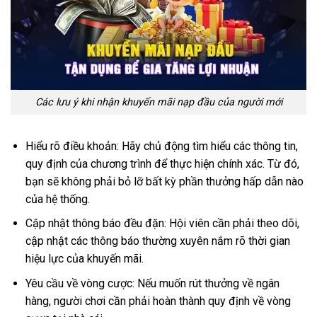
Các lưu ý khi nhận khuyến mãi nạp đầu của người mới
Hiểu rõ điều khoản: Hãy chủ động tìm hiểu các thông tin,
quy định của chương trình để thực hiện chính xác. Từ đó,
bạn sẽ không phải bỏ lỡ bất kỳ phần thưởng hấp dẫn nào
của hệ thống.
Cập nhật thông báo đều đặn: Hội viên cần phải theo dõi,
cập nhật các thông báo thường xuyên nắm rõ thời gian
hiệu lực của khuyến mãi.
Yêu cầu về vòng cược: Nếu muốn rút thưởng về ngân
hàng, người chơi cần phải hoàn thành quy định về vòng