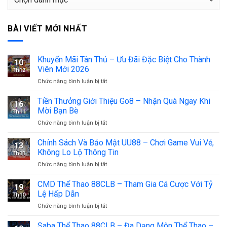
mục
BÀI VIẾT MỚI NHẤT
Khuyến Mãi Tân Thủ – Ưu Đãi Đặc Biệt Cho Thành
10
Viên Mới 2026
Th12
ở
Chức năng bình luận bị tắt
Khuyến
Mãi
Tiền Thưởng Giới Thiệu Go8 – Nhận Quà Ngay Khi
16
Tân
Mời Bạn Bè
Th11
Thủ
ở
Chức năng bình luận bị tắt
–
Tiền
Ưu
Thưởng
Chính Sách Và Bảo Mật UU88 – Chơi Game Vui Vẻ,
Đãi
13
Giới
Đặc
Không Lo Lộ Thông Tin
Th11
Thiệu
Biệt
ở
Chức năng bình luận bị tắt
Go8
Cho
Chính
–
Thành
Sách
CMD Thể Thao 88CLB – Tham Gia Cá Cược Với Tỷ
Nhận
Viên
19
Và
Quà
Lệ Hấp Dẫn
Mới
Th10
Bảo
Ngay
2026
ở
Chức năng bình luận bị tắt
Mật
Khi
CMD
UU88
Mời
Thể
Saba Thể Thao 88CLB – Đa Dạng Môn Thể Thao –
–
Bạn