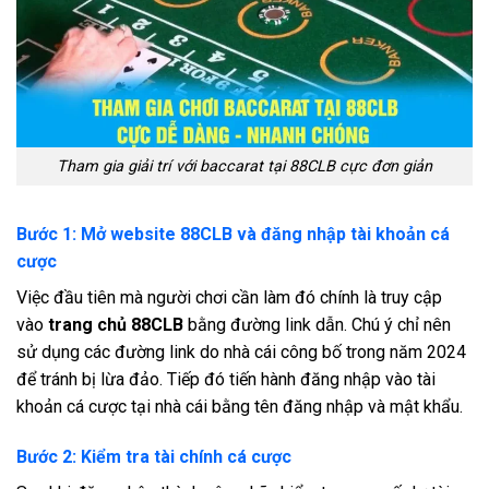
Tham gia giải trí với baccarat tại 88CLB cực đơn giản
Bước 1: Mở website 88CLB và đăng nhập tài khoản cá
cược
Việc đầu tiên mà người chơi cần làm đó chính là truy cập
vào
trang chủ 88CLB
bằng đường link dẫn. Chú ý chỉ nên
sử dụng các đường link do nhà cái công bố trong năm 2024
để tránh bị lừa đảo. Tiếp đó tiến hành đăng nhập vào tài
khoản cá cược tại nhà cái bằng tên đăng nhập và mật khẩu.
Bước 2: Kiểm tra tài chính cá cược