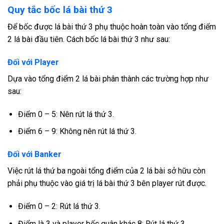
Quy tắc bốc lá bài thứ 3
Để bốc được lá bài thứ 3 phụ thuộc hoàn toàn vào tổng điểm
2 lá bài đầu tiên. Cách bốc lá bài thứ 3 như sau:
Đối với Player
Dựa vào tổng điểm 2 lá bài phân thành các trường hợp như
sau:
Điểm 0 – 5: Nên rút lá thứ 3.
Điểm 6 – 9: Không nên rút lá thứ 3.
Đối với Banker
Việc rút lá thứ ba ngoài tổng điểm của 2 lá bài sở hữu còn
phải phụ thuộc vào giá trị lá bài thứ 3 bên player rút được.
Điểm 0 – 2: Rút lá thứ 3.
Điểm là 3 và player bốc quân khác 8: Rút lá thứ 3.