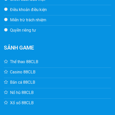
Điều khoản điều kiện
Miễn trừ trách nhiệm
Quyền riêng tư
SẢNH GAME
Thể thao 88CLB
Casino 88CLB
Bắn cá 88CLB
Nổ hũ 88CLB
Xổ số 88CLB