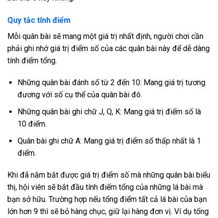
Quy tắc tính điểm
Mỗi quân bài sẽ mang một giá trị nhất định, người chơi cần
phải ghi nhớ giá trị điểm số của các quân bài này để dễ dàng
tính điểm tổng.
Những quân bài đánh số từ 2 đến 10: Mang giá trị tương
đương với số cụ thể của quân bài đó.
Những quân bài ghi chữ J, Q, K: Mang giá trị điểm số là
10 điểm.
Quân bài ghi chữ A: Mang giá trị điểm số thấp nhất là 1
điểm.
Khi đã nắm bắt được giá trị điểm số mà những quân bài biểu
thị, hội viên sẽ bắt đầu tính điểm tổng của những lá bài mà
bạn sở hữu. Trường hợp nếu tổng điểm tất cả lá bài của bạn
lớn hơn 9 thì sẽ bỏ hàng chục, giữ lại hàng đơn vị. Ví dụ tổng