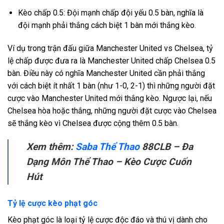
Kèo chấp 0.5: Đội mạnh chấp đội yếu 0.5 bàn, nghĩa là
đội mạnh phải thắng cách biệt 1 bàn mới thắng kèo.
Ví dụ trong trận đấu giữa Manchester United vs Chelsea, tỷ
lệ chấp được đưa ra là Manchester United chấp Chelsea 0.5
bàn. Điều này có nghĩa Manchester United cần phải thắng
với cách biệt ít nhất 1 bàn (như 1-0, 2-1) thì những người đặt
cược vào Manchester United mới thắng kèo. Ngược lại, nếu
Chelsea hòa hoặc thắng, những người đặt cược vào Chelsea
sẽ thắng kèo vì Chelsea được cộng thêm 0.5 bàn.
Xem thêm:
Saba Thể Thao
88CLB – Đa
Dạng Môn Thể Thao – Kèo Cược Cuốn
Hút
Tỷ lệ cược kèo phạt góc
Kèo phạt góc là loại tỷ lệ cược độc đáo và thú vị dành cho