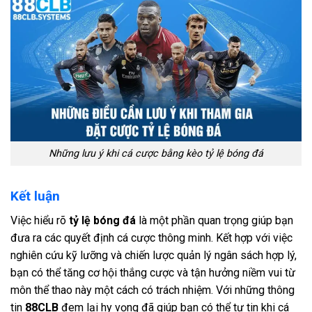
Những lưu ý khi cá cược bằng kèo tỷ lệ bóng đá
Kết luận
Việc hiểu rõ
tỷ lệ bóng đá
là một phần quan trọng giúp bạn
đưa ra các quyết định cá cược thông minh. Kết hợp với việc
nghiên cứu kỹ lưỡng và chiến lược quản lý ngân sách hợp lý,
bạn có thể tăng cơ hội thắng cược và tận hưởng niềm vui từ
môn thể thao này một cách có trách nhiệm. Với những thông
tin
88CLB
đem lại hy vọng đã giúp bạn có thể tự tin khi cá