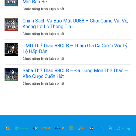
Mời Bạn Bè
Th11
Thủ
ở
Chức năng bình luận bị tắt
–
Tiền
Ưu
Thưởng
Chính Sách Và Bảo Mật UU88 – Chơi Game Vui Vẻ,
Đãi
13
Giới
Đặc
Không Lo Lộ Thông Tin
Th11
Thiệu
Biệt
ở
Chức năng bình luận bị tắt
Go8
Cho
Chính
–
Thành
Sách
CMD Thể Thao 88CLB – Tham Gia Cá Cược Với Tỷ
Nhận
Viên
19
Và
Quà
Lệ Hấp Dẫn
Mới
Th10
Bảo
Ngay
2026
ở
Chức năng bình luận bị tắt
Mật
Khi
CMD
UU88
Mời
Thể
Saba Thể Thao 88CLB – Đa Dạng Môn Thể Thao –
–
Bạn
19
Thao
Chơi
Kèo Cược Cuốn Hút
Bè
Th10
88CLB
Game
ở
Chức năng bình luận bị tắt
–
Vui
Saba
Tham
Vẻ,
Thể
Gia
Không
Thao
Cá
Lo
88CLB
Cược
Lộ
–
Với
Thông
Đa
Tỷ
Tin
Dạng
Lệ
Môn
Hấp
Thể
Dẫn
Thao