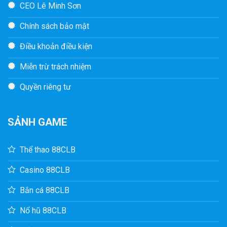
CEO Lê Minh Sơn
Chính sách bảo mật
Điều khoản điều kiện
Miễn trừ trách nhiệm
Quyền riêng tư
SẢNH GAME
Thể thao 88CLB
Casino 88CLB
Bắn cá 88CLB
Nổ hũ 88CLB