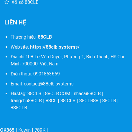
Xổ số 88CLB
LIÊN HỆ
Thương hiệu:
88CLB
Website:
https://88clb.systems/
Địa chỉ:
108 Lê Văn Duyệt, Phường 1, Bình Thạnh, Hồ Chí
Minh 700000, Việt Nam
Điện thoại:
0901863669
Email:
contact@88clb.systems
Hastag: 88CLB | 88CLB.COM | nhacai88CLB |
trangchu88CLB | 88CL | 88 CLB | 88CLB88 | 88CLB |
888CLB
OK365
|
Kuwin
|
789K
|