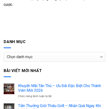
cược.
DANH MỤC
Danh
mục
BÀI VIẾT MỚI NHẤT
Khuyến Mãi Tân Thủ – Ưu Đãi Đặc Biệt Cho Thành
10
Viên Mới 2026
Th12
ở
Chức năng bình luận bị tắt
Khuyến
Mãi
Tiền Thưởng Giới Thiệu Go8 – Nhận Quà Ngay Khi
16
Tân