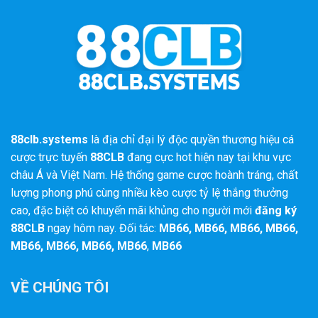
–
Kèo
Cược
Cuốn
Hút
88clb.systems
là địa chỉ đại lý độc quyền thương hiệu cá
cược trực tuyến
88CLB
đang cực hot hiện nay tại khu vực
châu Á và Việt Nam. Hệ thống game cược hoành tráng, chất
lượng phong phú cùng nhiều kèo cược tỷ lệ thắng thưởng
cao, đặc biệt có khuyến mãi khủng cho người mới
đăng ký
88CLB
ngay hôm nay.
Đối tác:
MB66
,
MB66
,
MB66
,
MB66
,
MB66
,
MB66
,
MB66
,
MB66
,
MB66
VỀ CHÚNG TÔI