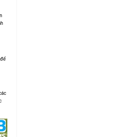
ận
nh
 để
các
c