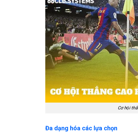
Cơ hội thă
Đa dạng hóa các lựa chọn