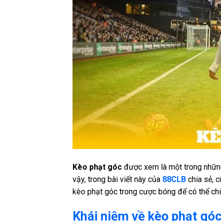
Kèo phạt góc
được xem là một trong những lo
vậy, trong bài viết này của
88CLB
chia sẻ, c
kèo phạt góc trong cược bóng để có thể chi
Khái niệm về kèo phạt góc