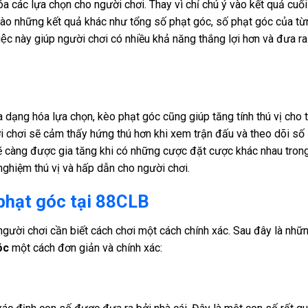
các lựa chọn cho người chơi. Thay vì chỉ chú ý vào kết quả cuối
vào những kết quả khác như tổng số phạt góc, số phạt góc của từ
ệc này giúp người chơi có nhiều khả năng thắng lợi hơn và đưa ra
a dạng hóa lựa chọn, kèo phạt góc cũng giúp tăng tính thú vị cho 
ười chơi sẽ cảm thấy hứng thú hơn khi xem trận đấu và theo dõi số
sẽ càng được gia tăng khi có những cược đặt cược khác nhau tron
nghiệm thú vị và hấp dẫn cho người chơi.
phạt góc tại 88CLB
người chơi cần biết cách chơi một cách chính xác. Sau đây là nhữ
óc
một cách đơn giản và chính xác: