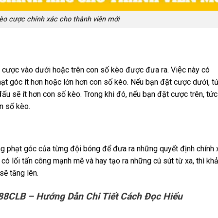
èo cược chính xác cho thành viên mới
t cược vào dưới hoặc trên con số kèo được đưa ra. Việc này có
hạt góc ít hơn hoặc lớn hơn con số kèo. Nếu bạn đặt cược dưới, t
đấu sẽ ít hơn con số kèo. Trong khi đó, nếu bạn đặt cược trên, tức
n số kèo.
ng phạt góc của từng đội bóng để đưa ra những quyết định chính 
 có lối tấn công mạnh mẽ và hay tạo ra những cú sút từ xa, thì kh
sẽ tăng lên.
88CLB – Hướng Dẫn Chi Tiết Cách Đọc Hiểu