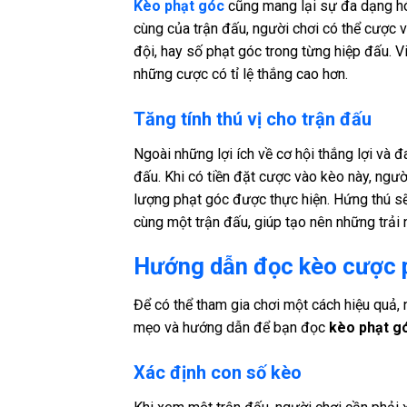
Kèo phạt góc
cũng mang lại sự đa dạng hóa 
cùng của trận đấu, người chơi có thể cược 
đội, hay số phạt góc trong từng hiệp đấu. Vi
những cược có tỉ lệ thắng cao hơn.
Tăng tính thú vị cho trận đấu
Ngoài những lợi ích về cơ hội thắng lợi và đ
đấu. Khi có tiền đặt cược vào kèo này, ng
lượng phạt góc được thực hiện. Hứng thú 
cùng một trận đấu, giúp tạo nên những trải 
Hướng dẫn đọc kèo cược 
Để có thể tham gia chơi một cách hiệu quả, 
mẹo và hướng dẫn để bạn đọc
kèo phạt g
Xác định con số kèo