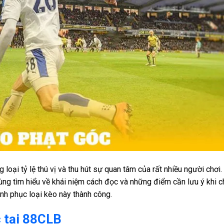
ại tỷ lệ thú vị và thu hút sự quan tâm của rất nhiều người chơi.
ùng tìm hiểu về khái niệm cách đọc và những điểm cần lưu ý khi c
nh phục loại kèo này thành công.
 tại 88CLB