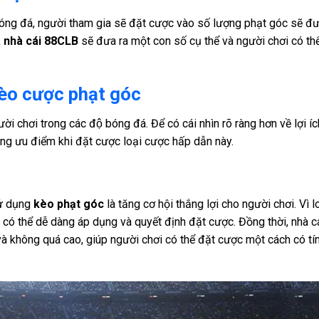
óng đá, người tham gia sẽ đặt cược vào số lượng phạt góc sẽ đ
,
nhà cái 88CLB
sẽ đưa ra một con số cụ thể và người chơi có th
kèo cược phạt góc
ời chơi trong các độ bóng đá. Để có cái nhìn rõ ràng hơn về lợi íc
ững ưu điểm khi đặt cược loại cược hấp dẫn này.
sử dụng
kèo phạt góc
là tăng cơ hội thắng lợi cho người chơi. Vì lo
i có thể dễ dàng áp dụng và quyết định đặt cược. Đồng thời, nhà c
à không quá cao, giúp người chơi có thể đặt cược một cách có tí