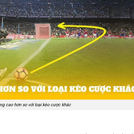
́ng cao hơn so với loại kèo cược khác