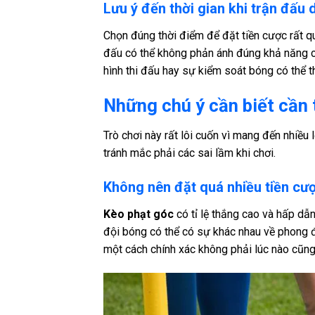
Lưu ý đến thời gian khi trận đấu d
Chọn đúng thời điểm để đặt tiền cược r
đấu có thể không phản ánh đúng khả năng của
hình thi đấu hay sự kiểm soát bóng có thể 
Những chú ý cần biết cầ
Trò chơi này rất lôi cuốn vì mang đến nh
tránh mắc phải các sai lầm khi chơi.
Không nên đặt quá nhiều tiền cư
Kèo phạt góc
có tỉ lệ thắng cao và hấp dẫn
đội bóng có thể có sự khác nhau về phong đ
một cách chính xác không phải lúc nào cũng