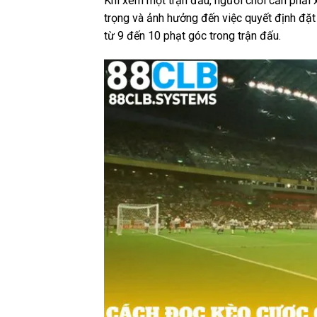
Khi xem một trận đấu, người chơi cần phải 
trọng và ảnh hưởng đến việc quyết định đặt 
từ 9 đến 10 phạt góc trong trận đấu.